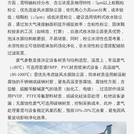
方面，需明确粒径分布、含尘浓度及物理特性：5μm以上粗颗粒
粉尘，优先选旋风水膜除尘器，依托离心力高xiao分离，成本较
低；细颗粒（≤5μm）或低浓度粉尘，建议选用填料式收水除尘
器，通过加大气液接触面积提升捕捉效率；含粘性粉尘、固体颗
粒较多的工况（如铸造、打磨），自激式收水除尘器更具优势，
泡沫水膜结构耐磨损、不易堵塞。同时，粉尘水溶性也需考量，
水溶性粉尘可借助喷淋加药强化净化，非水溶性粉尘需搭配辅助
过滤装置。
废气参数直接决定设备材质与结构选型。温度上，常温废气
（≤80℃）可选用普通FRPP、PVC材质喷淋式设备；高温烟气
（80-1000℃）需优先考虑旋风水膜除尘器，筒体材质选用耐温耐
腐蚀的不锈钢或碳钢衬胶，避免高温变形腐蚀。腐蚀性方面，含
盐酸、硫酸等酸碱废气的场景（如化工、电镀），过流部件须采
用PVDF、PTFE等氟塑料材质，或碳化硅涂层处理，杜绝设备渗
漏；无腐蚀性废气可选用碳钢材质，控制采购成本。此外，废气
处理量需与设备额定风量匹配，预留10%-20%冗余量，避免因风
量波动影响净化效果。