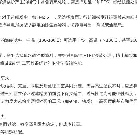
锅炉产生的烟气中常含硫氧化物，需选择耐酸（如PPS）或经抗酸处理
于超细粉尘（如PM2.5），需选择表面进行超细梯度纤维覆膜或精细
择导电混纺型防静电的除尘器滤料，将静电导出，消除安全隐患。
纶滤料；中温（130-180℃）可选用PPS；高温（＞180℃，甚至26
，需要选择疏水疏油型滤料，并经过相应的PTFE浸渍处理，防止糊袋
纤维及后处理工艺具备优异的耐化学腐蚀性能。
要求。
结构、克重、厚度及后处理工艺共同决定。需要高过滤效率时，应选择
气性需在保证过滤精度的前提下保持适中。透气性过高可能牺牲精度，
力度大或粉尘磨损性强的工况（如矿渣、铁粉），高强度的基布和优异
力。
表面过滤，效率高且阻力稳定，但成本较高。
等特殊功能。