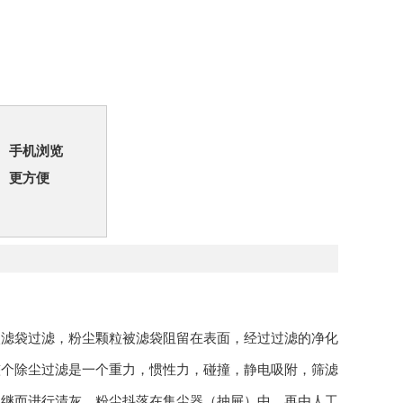
手机浏览
更方便
入滤袋过滤，粉尘颗粒被滤袋阻留在表面，经过过滤的净化
整个除尘过滤是一个重力，惯性力，碰撞，静电吸附，筛滤
，继而进行清灰，粉尘抖落在集尘器（抽屉）中，再由人工